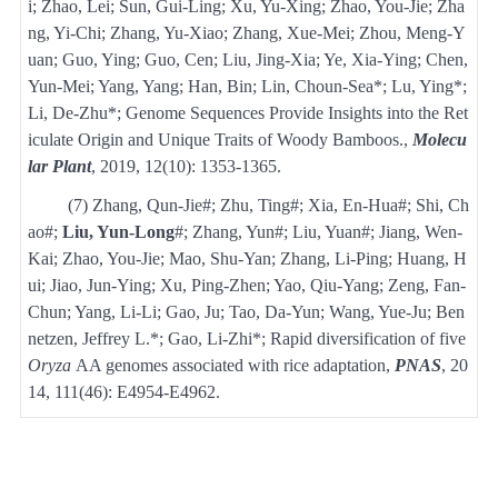
i; Zhao, Lei; Sun, Gui-Ling; Xu, Yu-Xing; Zhao, You-Jie; Zha
ng, Yi-Chi; Zhang, Yu-Xiao; Zhang, Xue-Mei; Zhou, Meng-Y
uan; Guo, Ying; Guo, Cen; Liu, Jing-Xia; Ye, Xia-Ying; Chen,
Yun-Mei; Yang, Yang; Han, Bin; Lin, Choun-Sea*; Lu, Ying*;
Li, De-Zhu*;
Genome Sequences Provide Insights into the Ret
iculate Origin and Unique Traits of Woody Bamboos.
,
Molecu
lar Plant
, 2019, 12(10): 1353-1365.
(7)
Zhang, Qun-Jie#; Zhu, Ting#; Xia, En-Hua#; Shi, Ch
ao#;
Liu, Yun-Long
#; Zhang, Yun#; Liu, Yuan#; Jiang, Wen-
Kai; Zhao, You-Jie; Mao, Shu-Yan; Zhang, Li-Ping; Huang, H
ui; Jiao, Jun-Ying; Xu, Ping-Zhen; Yao, Qiu-Yang; Zeng, Fan-
Chun; Yang, Li-Li; Gao, Ju; Tao, Da-Yun; Wang, Yue-Ju; Ben
netzen, Jeffrey L.*; Gao, Li-Zhi*;
Rapid diversification of five
Oryza
AA genomes associated with rice adaptation
,
PNAS
, 20
14, 111(46): E4954-E4962.