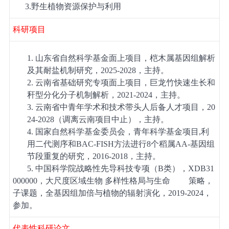
3.野生植物资源保护与利用
科研项目
1.
山东
省
自然科学基金
面上项目，桤木属基因组解析
及其耐盐机制研究，202
5
-202
8
，主持。
2.
云南省基础研究专项面上项目，巨龙竹快速生长和
秆型分化分子机制解析，
2021-2024
，主持。
3.
云南省中青年学术和技术带头人后备人才项目，
20
24-2028
（调离云南项目中止），主持。
4.
国家自然科学基金委员会，青年科学基金项目
,
利
用二代测序和
BAC-FISH
方法进行
8
个稻属
AA-
基因组
节段重复的研究，
2016-2018
，主持。
5. 中国科学院战略性先导科技专项（
B
类），
XDB31
000000
，大尺度区域生物 多样性格局与生命 策略，
子课题，全基因组加倍与植物的辐射演化，
2019-2024
，
参加。
代表性科研论文