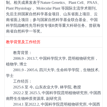
制。相关成果发表于
Nature Genetics
、
Plant Cell
、
PNAS
、
Plant Physiology
、
Molecular Plant
等国际主流学术期刊。
先后主持国家自然科学基金项目、山东省面上项目、云
南省面上项目；参与国家自然科学基金联合基金、中国
科学院战略性先导科技专项
B
类等重大科研任务。曾获海
南省自然科学一等奖。
教学背景及工作经历
教育背景：
2006
.
9
-
2013
.
7,
中国科学院大学
,
昆明植物研究所，
植物学
,
博士
2001
.
9
-
2005
.
6,
四川大学
,
生命科学学院，生物技术
,
学士
工作经历：
2025
.
6
至 今
,
山东农业大学
,
林学院
,
教授
2022
.
2
至
2025
.5
,
中国科学院昆明植物研究所
,
中国西
南野生生物种质资源库
,
副研究员
2014
.1
至
2022
.2
,
中国科学院昆明植物研究所
,
中国西