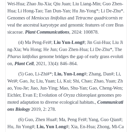
Wei-Hua; Zhao Jiu-Xia; Qiu Juan; Liu Liang-Min; Guo Zhen-
Hua; Li Hong-Tao; Tan Dun-Yan; Hu Jin-Yong*; Li De-Zhu*.
Genomes of
Meniocus linifolius
and
Tetracme quadricornis
re
veal the ancestral karyotype and genomic features of core Bras
sicaceae.
Plant Communications
, 2024: 100878.
(4)
Ma Peng-Fei#;
Liu Yun-Long#
; Jin Gui-Hua; Liu Ji
ng-Xia; Wu Hong; He Jun; Guo Zhen-Hua; Li De-Zhu*,
The
Pharus
latifolius
genome bridges the gap of early grass evoluti
on
,
Plant Cell
, 2021, 33(4): 846–864.
(5)
Gao, Li-Zhi#*;
Liu, Yun-Long
#; Zhang, Dan#; Li,
Wei#; Gao, Ju; Liu, Yuan; Li, Kui; Shi, Chao; Zhao, Yuan; Zh
ao, You-Jie; Jiao, Jun-Ying; Mao, Shu-Yan; Gao, Cheng-Wen;
Eichler, Evan E;
Evolution of
Oryza
chloroplast genomes pro
moted adaptation to diverse ecological habitats.
,
Communicati
ons Biology
2019, 2: 278.
(6)
Guo, Zhen Hua#; Ma, Peng Fei#; Yang, Guo Qian#;
Hu, Jin Yong#;
Liu, Yun Long
#; Xia, En-Hua; Zhong, Mi-Ca