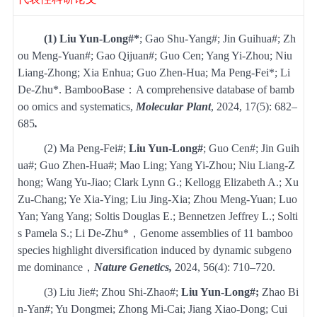
(1)
Liu Yun-Long#*
; Gao Shu-Yang#; Jin Guihua#; Zh
ou Meng-Yuan#; Gao Qijuan#; Guo Cen; Yang Yi-Zhou; Niu
Liang-Zhong; Xia Enhua; Guo Zhen-Hua; Ma Peng-Fei*; Li
De-Zhu*. BambooBase
：
A comprehensive database of bamb
oo omics and systematics,
Molecular Plant
, 2024, 17(5): 682–
685
.
(2)
Ma Peng-Fei#;
Liu Yun-Long#
; Guo Cen#; Jin Guih
ua#; Guo Zhen-Hua#; Mao Ling; Yang Yi-Zhou; Niu Liang-Z
hong; Wang Yu-Jiao; Clark Lynn G.; Kellogg Elizabeth A.; Xu
Zu-Chang; Ye Xia-Ying; Liu Jing-Xia; Zhou Meng-Yuan; Luo
Yan; Yang Yang; Soltis Douglas E.; Bennetzen Jeffrey L.; Solti
s Pamela S.; Li De-Zhu*
，
Genome assemblies of 11 bamboo
species highlight diversification induced by dynamic subgeno
me dominance
，
Nature Genetics,
2024, 56(4): 710–720.
(3)
Liu Jie#; Zhou Shi-Zhao#;
Liu Yun-Long#;
Zhao Bi
n-Yan#; Yu Dongmei; Zhong Mi-Cai; Jiang Xiao-Dong; Cui