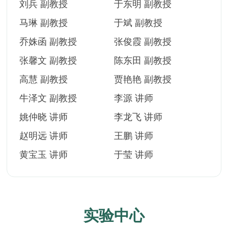
刘兵 副教授
于东明 副教授
马琳 副教授
于斌 副教授
乔姝函 副教授
张俊霞 副教授
张馨文 副教授
陈东田 副教授
高慧 副教授
贾艳艳 副教授
牛泽文 副教授
李源 讲师
姚仲晓 讲师
李龙飞 讲师
赵明远 讲师
王鹏 讲师
黄宝玉 讲师
于莹 讲师
实验中心