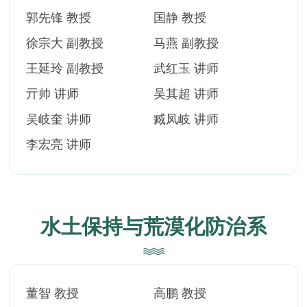
郭先锋 教授
国静 教授
徐宗大 副教授
马燕 副教授
王延玲 副教授
武红玉 讲师
亓帅 讲师
吴其超 讲师
吴岐奎 讲师
臧凤岐 讲师
李宏亮 讲师
水土保持与荒漠化防治系
董智 教授
高鹏 教授